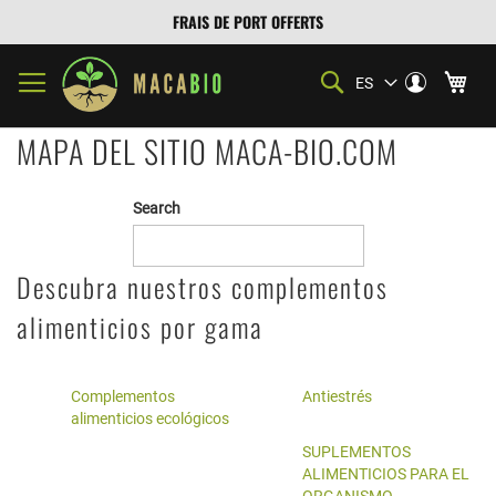
FRAIS DE PORT OFFERTS
My
Search
Mi c
ES
Lenguaje
account
Log
in
MAPA DEL SITIO MACA-BIO.COM
Search
Descubra nuestros complementos
alimenticios por gama
Complementos
Antiestrés
alimenticios ecológicos
SUPLEMENTOS
ALIMENTICIOS PARA EL