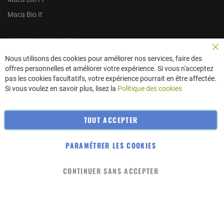
Maca Bio It
INFORMACIÓN LEGAL
Cer
Nous utilisons des cookies pour améliorer nos services, faire des
Política de privacidad (FR)
offres personnelles et améliorer votre expérience. Si vous n'acceptez
pas les cookies facultatifs, votre expérience pourrait en être affectée.
Entrega(FR)
Si vous voulez en savoir plus, lisez la
Politique des cookies
Condiciones generales de venta (FR)
Mapa del sitio
TOUT ACCEPTER
Quiénes somos (FR)
PARAMÉTRER LES COOKIES
© 2023 macabio. Terre Inconnue
CONTINUER SANS ACCEPTER