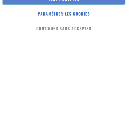
Quiénes somos (FR)
PARAMÉTRER LES COOKIES
© 2023 macabio. Terre Inconnue
Añadir al carrito
-
+
CONTINUER SANS ACCEPTER