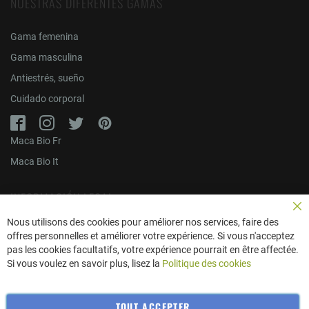
NUESTRAS DIFERENTES GAMAS
Gama femenina
Gama masculina
Antiestrés, sueño
Cuidado corporal
Maca Bio Fr
Maca Bio It
INFORMACIÓN LEGAL
Cer
Nous utilisons des cookies pour améliorer nos services, faire des
Política de privacidad (FR)
offres personnelles et améliorer votre expérience. Si vous n'acceptez
pas les cookies facultatifs, votre expérience pourrait en être affectée.
Entrega(FR)
Si vous voulez en savoir plus, lisez la
Politique des cookies
Condiciones generales de venta (FR)
Mapa del sitio
TOUT ACCEPTER