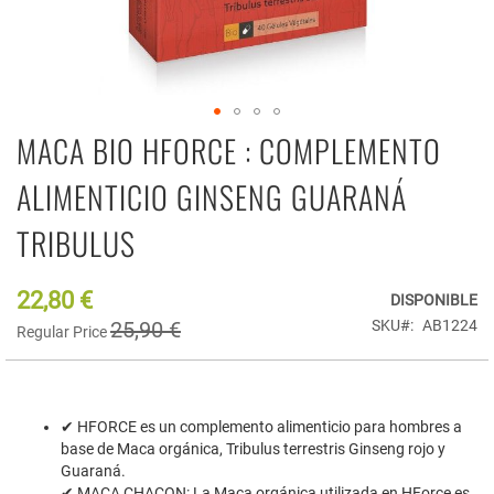
MACA BIO HFORCE : COMPLEMENTO
Saltar
al
comienzo
ALIMENTICIO GINSENG GUARANÁ
de
la
TRIBULUS
galería
de
imágenes
22,80 €
Special
DISPONIBLE
Price
25,90 €
SKU
AB1224
Regular Price
✔ HFORCE es un complemento alimenticio para hombres a
base de Maca orgánica, Tribulus terrestris Ginseng rojo y
Guaraná.
✔ MACA CHACON: La Maca orgánica utilizada en HForce es