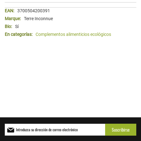
Más
3700504200391
Información
Terre Inconnue
Sí
Complementos alimenticios ecológicos
Inscríbase
Suscribirse
a
nuestro