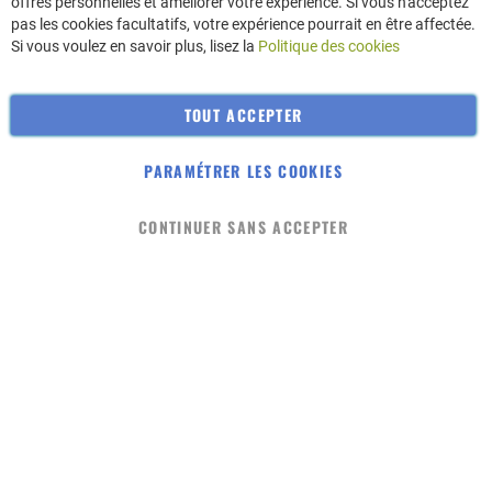
offres personnelles et améliorer votre expérience. Si vous n'acceptez
pas les cookies facultatifs, votre expérience pourrait en être affectée.
Entrega(FR)
Si vous voulez en savoir plus, lisez la
Politique des cookies
Condiciones generales de venta (FR)
Mapa del sitio
TOUT ACCEPTER
Quiénes somos (FR)
PARAMÉTRER LES COOKIES
© 2023 macabio. Terre Inconnue
Añadir al carrito
-
+
CONTINUER SANS ACCEPTER