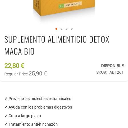
SUPLEMENTO ALIMENTICIO DETOX
Saltar
al
comienzo
MACA BIO
de
la
galería
22,80 €
Special
DISPONIBLE
de
Price
25,90 €
SKU
AB1261
Regular Price
imágenes
✔ Previene las molestias estomacales
✔ Ayuda con los problemas digestivos
✔ Cura a largo plazo
✔ Tratamiento anti-hinchazón