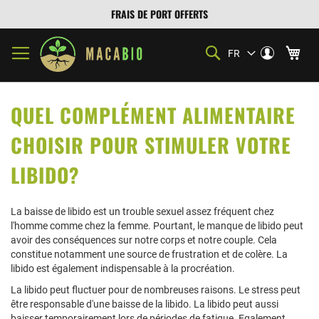
FRAIS DE PORT OFFERTS
Mon
Rechercher
Mon
FR
Langue
compte
Se
connecter
QUEL COMPLÉMENT ALIMENTAIRE
CHOISIR POUR STIMULER VOTRE
LIBIDO?
La baisse de libido est un trouble sexuel assez fréquent chez
l'homme comme chez la femme. Pourtant, le manque de libido peut
avoir des conséquences sur notre corps et notre couple. Cela
constitue notamment une source de frustration et de colère. La
libido est également indispensable à la procréation.
La libido peut fluctuer pour de nombreuses raisons. Le stress peut
être responsable d'une baisse de la libido. La libido peut aussi
baisser temporairement lors de périodes de fatigue. Egalement