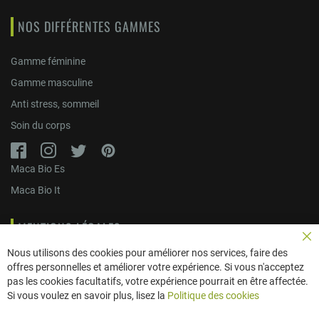
NOS DIFFÉRENTES GAMMES
Gamme féminine
Gamme masculine
Anti stress, sommeil
Soin du corps
Maca Bio Es
Maca Bio It
MENTIONS LÉGALES
Fe
Nous utilisons des cookies pour améliorer nos services, faire des
Politique de confidentialité
offres personnelles et améliorer votre expérience. Si vous n'acceptez
pas les cookies facultatifs, votre expérience pourrait en être affectée.
Livraisons
Si vous voulez en savoir plus, lisez la
Politique des cookies
Conditions générales de vente