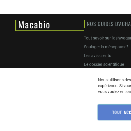
Macabio
NOS GUIDES D'ACHA
Tout savoir sur l'ashwag
Soulager la ménopause?
Les avis clients
Le dossier scientifique
Effets secondaires
Nous utilisons des
Recettes à base de Maca
expérience. Si vous
Vue sur le Figaro Madame
vous voulez en savo
© 2023 macabio. Terre Inconnue
TOUT AC