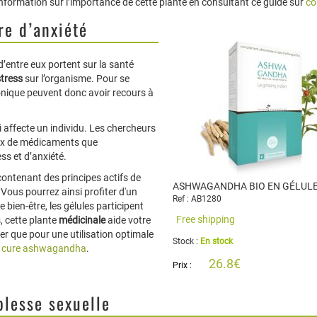
nformation sur l’importance de cette plante en consultant ce guide sur
co
re d’anxiété
’entre eux portent sur la santé
stress
sur l’organisme. Pour se
onique peuvent donc avoir recours à
i affecte un individu. Les chercheurs
eux de médicaments que
ess et d’anxiété.
contenant des principes actifs de
ASHWAGANDHA BIO EN GÉLULE
 Vous pourrez ainsi profiter d'un
Ref : AB1280
 bien-être, les gélules participent
Free shipping
, cette plante
médicinale
aide votre
ter que pour une utilisation optimale
Stock :
En stock
e cure ashwagandha
.
26.8€
Prix :
blesse sexuelle