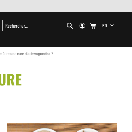
Rechercher
Mon
Mon panier
FR
compte
Langue
Rechercher
Se
connecter
de faire une cure d'ashwagandha ?
CURE