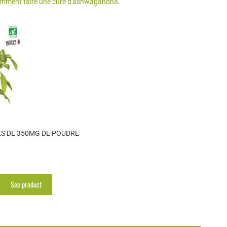
mment faire une cure d'ashwagandha
.
S DE 350MG DE POUDRE
See product