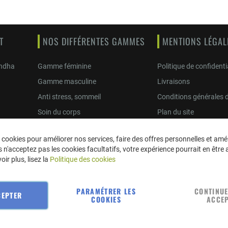
T
NOS DIFFÉRENTES GAMMES
MENTIONS LÉGAL
andha
Gamme féminine
Politique de confidenti
Gamme masculine
Livraisons
Anti stress, sommeil
Conditions générales 
Soin du corps
Plan du site
A propos
 cookies pour améliorer nos services, faire des offres personnelles et amél
Maca Bio Es
 n'acceptez pas les cookies facultatifs, votre expérience pourrait en être a
Maca Bio It
ir plus, lisez la
Politique des cookies
PARAMÉTRER LES
CONTINU
CEPTER
COOKIES
ACCE