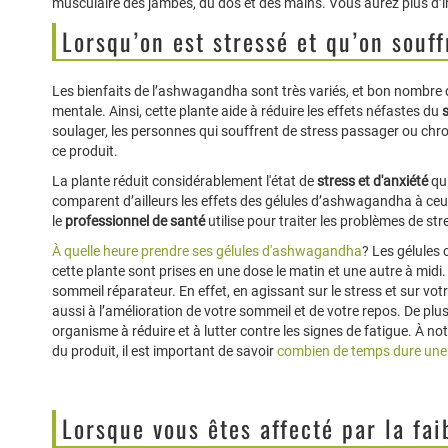
musculaire des jambes, du dos et des mains. Vous aurez plus d’i
Lorsqu’on est stressé et qu’on souff
Les bienfaits de l’ashwagandha sont très variés, et bon nombre d
mentale. Ainsi, cette plante aide à réduire les effets néfastes du
soulager, les personnes qui souffrent de stress passager ou chr
ce produit.
La plante réduit considérablement l'état de
stress et d'anxiété
qu
comparent d’ailleurs les effets des gélules d’ashwagandha à c
le
professionnel de santé
utilise pour traiter les problèmes de str
À quelle heure prendre ses gélules d'ashwagandha
? Les gélules 
cette plante sont prises en une dose le matin et une autre à midi.
sommeil réparateur. En effet, en agissant sur le stress et sur votre
aussi à l’amélioration de votre sommeil et de votre repos. De plus
organisme à réduire et à lutter contre les signes de fatigue. À no
du produit, il est important de savoir
combien de temps dure un
Lorsque vous êtes affecté par la fai