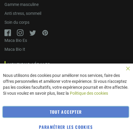
Gamme masculine
Anti stress, sommeil
Soin du corps
Maca Bio Es
Maca Bio It
MENTIONS LÉGALES
Fe
Nous utilisons des cookies pour améliorer nos services, faire des
Politique de confidentialité
offres personnelles et améliorer votre expérience. Si vous n'acceptez
pas les cookies facultatifs, votre expérience pourrait en être affectée.
Livraisons
Si vous voulez en savoir plus, lisez la
Politique des cookies
Conditions générales de vente
Plan du site
TOUT ACCEPTER
A propos
PARAMÉTRER LES COOKIES
© 2023 macabio. Terre Inconnue