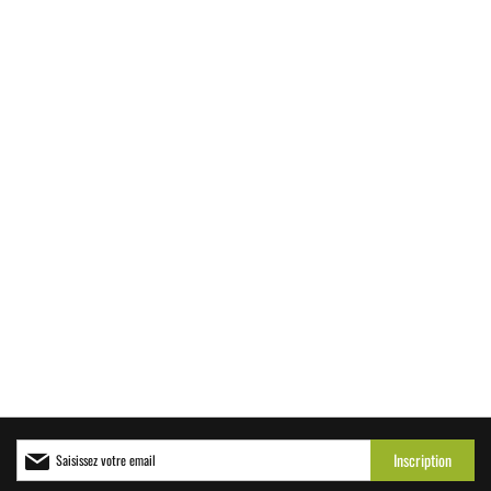
Inscription
Inscription
à